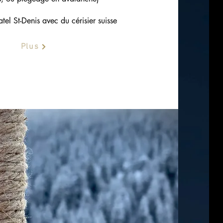
tel St-Denis avec du cérisier suisse
Plus