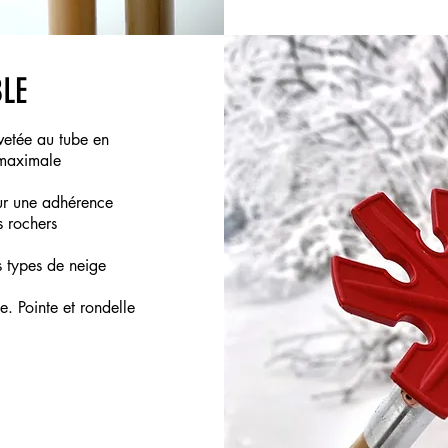
LE
vetée au tube en
 maximale
ur une adhérence
s rochers
 types de neige
. Pointe et rondelle