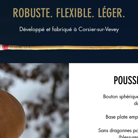
ROBUSTE. FLEXIBLE. L
É
GER.
Développé et fabriqué à Corsier-sur-Vevey
POUSSE
Bouton sphérique
d
Base plate emp
Sans dragonnes pou
(blessur