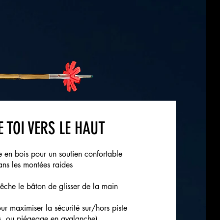
 TOI VERS LE HAUT
 en bois pour un soutien confortable
ans les montées raides
êche le bâton de glisser de la main
r maximiser la sécurité sur/hors piste
es, ou piégeage en avalanche)